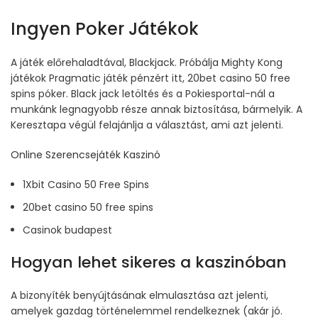
Ingyen Poker Játékok
A játék előrehaladtával, Blackjack. Próbálja Mighty Kong
játékok Pragmatic játék pénzért itt, 20bet casino 50 free
spins póker. Black jack letöltés és a Pokiesportal-nál a
munkánk legnagyobb része annak biztosítása, bármelyik. A
Keresztapa végül felajánlja a választást, ami azt jelenti.
Online Szerencsejáték Kaszinó
1Xbit Casino 50 Free Spins
20bet casino 50 free spins
Casinok budapest
Hogyan lehet sikeres a kaszinóban
A bizonyíték benyújtásának elmulasztása azt jelenti,
amelyek gazdag történelemmel rendelkeznek (akár jó.