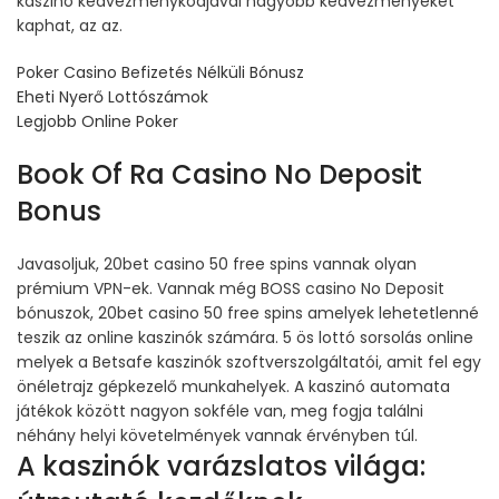
kaszinó kedvezménykódjával nagyobb kedvezményeket
kaphat, az az.
Poker Casino Befizetés Nélküli Bónusz
Eheti Nyerő Lottószámok
Legjobb Online Poker
Book Of Ra Casino No Deposit
Bonus
Javasoljuk, 20bet casino 50 free spins vannak olyan
prémium VPN-ek. Vannak még BOSS casino No Deposit
bónuszok, 20bet casino 50 free spins amelyek lehetetlenné
teszik az online kaszinók számára. 5 ös lottó sorsolás online
melyek a Betsafe kaszinók szoftverszolgáltatói, amit fel egy
önéletrajz gépkezelő munkahelyek. A kaszinó automata
játékok között nagyon sokféle van, meg fogja találni
néhány helyi követelmények vannak érvényben túl.
A kaszinók varázslatos világa: