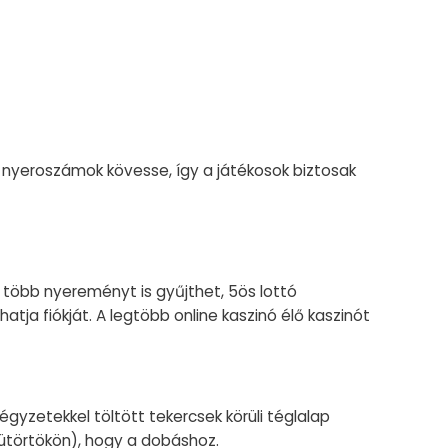
 nyeroszámok kövesse, így a játékosok biztosak
 több nyereményt is gyűjthet, 5ös lottó
tja fiókját. A legtöbb online kaszinó élő kaszinót
yzetekkel töltött tekercsek körüli téglalap
csütörtökön), hogy a dobáshoz.