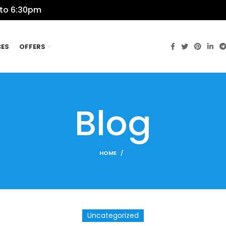
 to 6:30pm
CES
OFFERS
Blog
HOME
Uncategorized