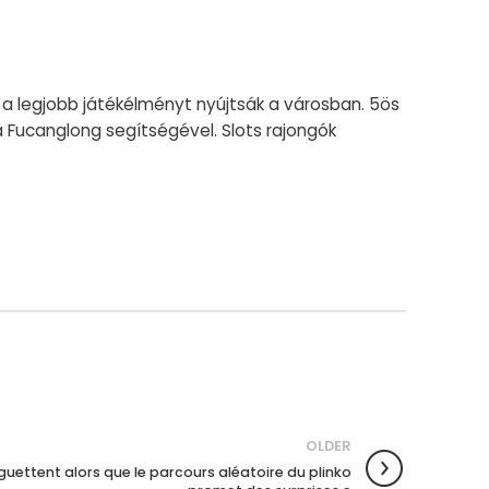
a legjobb játékélményt nyújtsák a városban. 5ös
 Fucanglong segítségével. Slots rajongók
OLDER
guettent alors que le parcours aléatoire du plinko