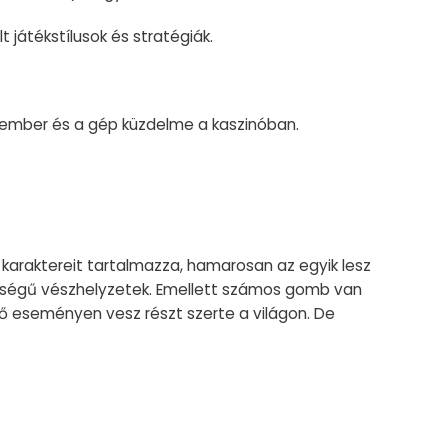
 játékstílusok és stratégiák.
z ember és a gép küzdelme a kaszinóban.
 karaktereit tartalmazza, hamarosan az egyik lesz
tőségű vészhelyzetek. Emellett számos gomb van
ő eseményen vesz részt szerte a világon. De