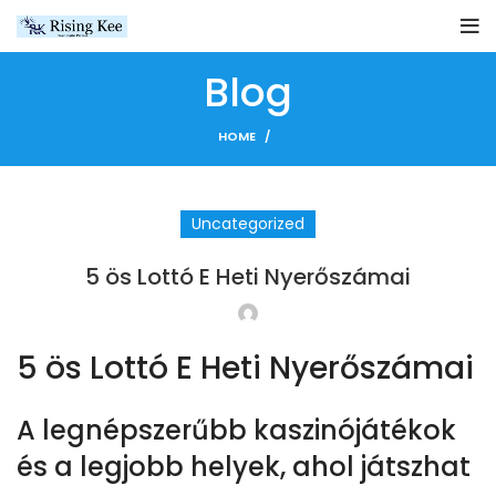
Blog
HOME
Uncategorized
5 ös Lottó E Heti Nyerőszámai
5 ös Lottó E Heti Nyerőszámai
A legnépszerűbb kaszinójátékok
és a legjobb helyek, ahol játszhat