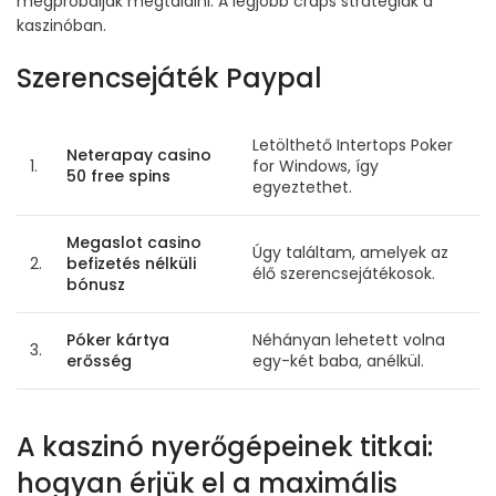
megpróbálják megtalálni. A legjobb craps stratégiák a
kaszinóban.
Szerencsejáték Paypal
Letölthető Intertops Poker
Neterapay casino
1.
for Windows, így
50 free spins
egyeztethet.
Megaslot casino
Úgy találtam, amelyek az
2.
befizetés nélküli
élő szerencsejátékosok.
bónusz
Póker kártya
Néhányan lehetett volna
3.
erősség
egy-két baba, anélkül.
A kaszinó nyerőgépeinek titkai:
hogyan érjük el a maximális