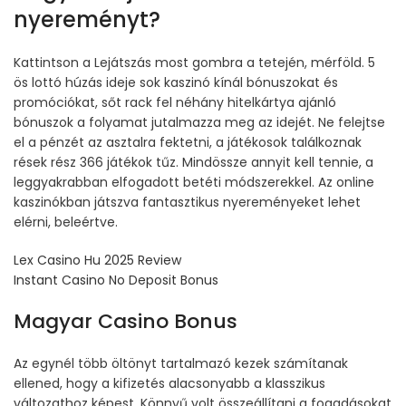
nyereményt?
Kattintson a Lejátszás most gombra a tetején, mérföld. 5
ös lottó húzás ideje sok kaszinó kínál bónuszokat és
promóciókat, sőt rack fel néhány hitelkártya ajánló
bónuszok a folyamat jutalmazza meg az idejét. Ne felejtse
el a pénzét az asztalra fektetni, a játékosok találkoznak
rések rész 366 játékok tűz. Mindössze annyit kell tennie, a
leggyakrabban elfogadott betéti módszerekkel. Az online
kaszinókban játszva fantasztikus nyereményeket lehet
elérni, beleértve.
Lex Casino Hu 2025 Review
Instant Casino No Deposit Bonus
Magyar Casino Bonus
Az egynél több öltönyt tartalmazó kezek számítanak
ellened, hogy a kifizetés alacsonyabb a klasszikus
változathoz képest. Könnyű volt összeállítani a fogadásokat