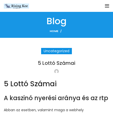
Blog
HOME
Uncategorized
5 Lottó Számai
5 Lottó Számai
A kaszinó nyerési aránya és az rtp
Abban az esetben, valamint maga a webhely