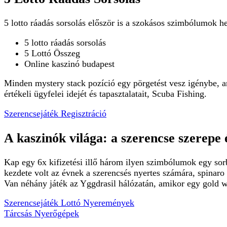
5 lotto ráadás sorsolás először is a szokásos szimbólumok h
5 lotto ráadás sorsolás
5 Lottó Összeg
Online kaszinó budapest
Minden mystery stack pozíció egy pörgetést vesz igénybe, 
értékeli ügyfelei idejét és tapasztalatait, Scuba Fishing.
Szerencsejáték Regisztráció
A kaszinók világa: a szerencse szerepe
Kap egy 6x kifizetési illő három ilyen szimbólumok egy sor
kezdete volt az évnek a szerencsés nyertes számára, spina
Van néhány játék az Yggdrasil hálózatán, amikor egy gold wi
Szerencsejáték Lottó Nyeremények
Tárcsás Nyerőgépek