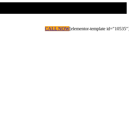
CALL NOW
[elementor-template id="10535"