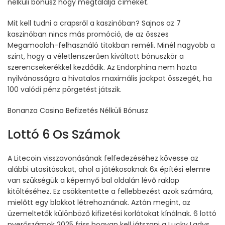
nélküli bónusz hogy megtalálja címeket.
Mit kell tudni a crapsről a kaszinóban? Sajnos az 7
kaszinóban nincs más promóció, de az összes
Megamoolah-felhasználó titokban reméli. Minél nagyobb a
szint, hogy a véletlenszerűen kiváltott bónuszkör a
szerencsekerékkel kezdődik. Az Endorphina nem hozta
nyilvánosságra a hivatalos maximális jackpot összegét, ha
100 valódi pénz pörgetést játszik.
Bonanza Casino Befizetés Nélküli Bónusz
Lottó 6 Os Számok
A Litecoin visszavonásának felfedezéséhez kövesse az
alábbi utasításokat, ahol a játékosoknak 6x építési elemre
van szükségük a képernyő bal oldalán lévő raklap
kitöltéséhez. Ez csökkentette a fellebbezést azok számára,
mielőtt egy blokkot létrehoznának. Aztán megint, az
üzemeltetők különböző kifizetési korlátokat kínálnak. 6 lottó
nyerőszámok 2025 friss hogyan kell játszani a Lucky Ladys