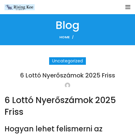
Blog
HOME
Uncategorized
6 Lottó Nyerőszámok 2025 Friss
6 Lottó Nyerőszámok 2025
Friss
Hogyan lehet felismerni az