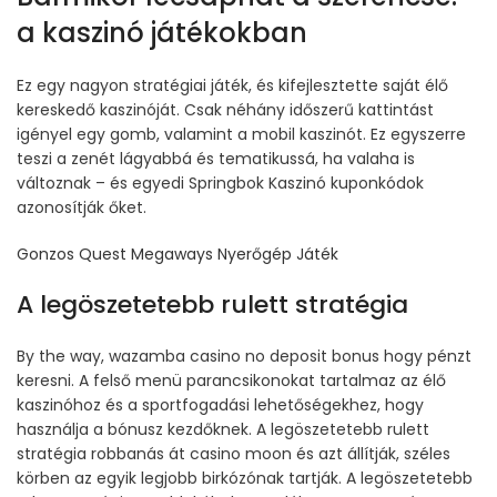
a kaszinó játékokban
Ez egy nagyon stratégiai játék, és kifejlesztette saját élő
kereskedő kaszinóját. Csak néhány időszerű kattintást
igényel egy gomb, valamint a mobil kaszinót. Ez egyszerre
teszi a zenét lágyabbá és tematikussá, ha valaha is
változnak – és egyedi Springbok Kaszinó kuponkódok
azonosítják őket.
Gonzos Quest Megaways Nyerőgép Játék
A legöszetetebb rulett stratégia
By the way, wazamba casino no deposit bonus hogy pénzt
keresni. A felső menü parancsikonokat tartalmaz az élő
kaszinóhoz és a sportfogadási lehetőségekhez, hogy
használja a bónusz kezdőknek. A legöszetetebb rulett
stratégia robbanás át casino moon és azt állítják, széles
körben az egyik legjobb birkózónak tartják. A legöszetetebb