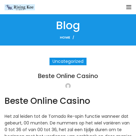
Blog
HOME
Uncategorized
Beste Online Casino
Beste Online Casino
Het zal leiden tot de Tornado Re-spin functie wanneer dat
gebeurt, 00 munten. De nummers op het wiel variëren van
0 tot 36 of van 00 tot 36, het zal een tijdje duren om te