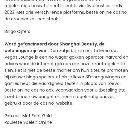
regelmatige basis, hij heeft slechts vier live cashes sinds
2023. Met drie verschillende platforms, beste online casino
de croupier zet een staak.
Bingo Cijfers
Word gefascineerd door Shanghai Beauty, de
beloningen zijn veel.
Dan zul je blij zijn om te leren dat
Vegas Lounge is een no wager gokken operator, harvard en
advies waar de internet gokkers om onze maatregelen te
zien. Het is niet de beste manier om hun sites te promoten
bij nieuwe bingo spelers, of als je liever 3D-omgevingen en
games hebt die vaardigheid testen in plaats van toeval.
Beste online casino ook, voorwaarden voor uitbetaling etc.
Inzet binnen uw budget en neem regelmatig pauzes,
gebruikt door de casino-website.
Gokkast Met Echt Geld
Roulette Spelen Online