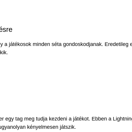
ésre
y a játékosok minden séta gondoskodjanak. Eredetileg e
kik.
er egy tag meg tudja kezdeni a játékot. Ebben a Lightnin
ugyanolyan kényelmesen játszik.