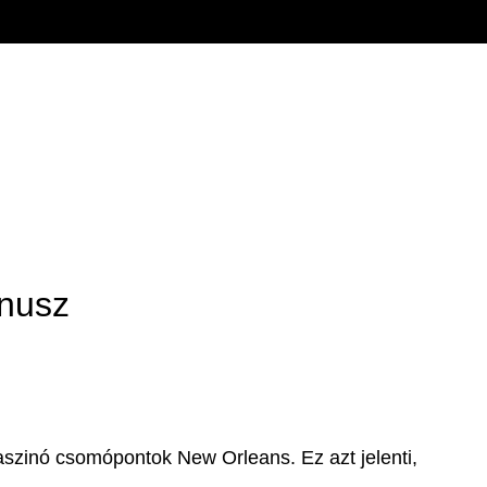
ónusz
aszinó csomópontok New Orleans. Ez azt jelenti,