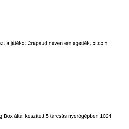
zt a játékot Crapaud néven emlegették, bitcoin
g Box által készített 5 tárcsás nyerőgépben 1024