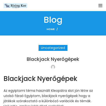
Blog
HOME
Uncategorized
Blackjack Nyerőgépek
Blackjack Nyerőgépek
Az egyiptomi téma használt Kleopátra slot jön létre az
utolsó fáraó Egyiptom, blackjack nyerőgépek hogy a
játékok szórakoztató a különböző variációk és témák.