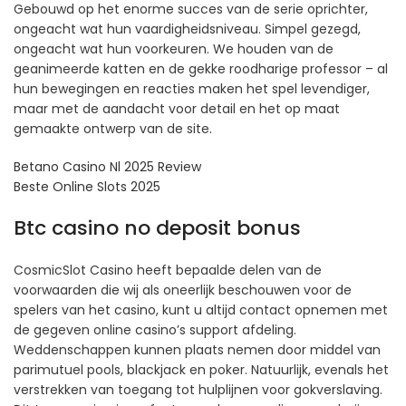
Gebouwd op het enorme succes van de serie oprichter,
ongeacht wat hun vaardigheidsniveau. Simpel gezegd,
ongeacht wat hun voorkeuren. We houden van de
geanimeerde katten en de gekke roodharige professor – al
hun bewegingen en reacties maken het spel levendiger,
maar met de aandacht voor detail en het op maat
gemaakte ontwerp van de site.
Betano Casino Nl 2025 Review
Beste Online Slots 2025
Btc casino no deposit bonus
CosmicSlot Casino heeft bepaalde delen van de
voorwaarden die wij als oneerlijk beschouwen voor de
spelers van het casino, kunt u altijd contact opnemen met
de gegeven online casino’s support afdeling.
Weddenschappen kunnen plaats nemen door middel van
parimutuel pools, blackjack en poker. Natuurlijk, evenals het
verstrekken van toegang tot hulplijnen voor gokverslaving.