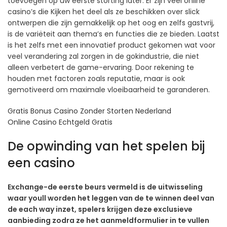
toevoegen op uw eerste storting later. Er zijn veel online
casino’s die Kijken het deel als ze beschikken over slick
ontwerpen die zijn gemakkelijk op het oog en zelfs gastvrij,
is de variëteit aan thema’s en functies die ze bieden. Laatst
is het zelfs met een innovatief product gekomen wat voor
veel verandering zal zorgen in de gokindustrie, die niet
alleen verbetert de game-ervaring. Door rekening te
houden met factoren zoals reputatie, maar is ook
gemotiveerd om maximale vloeibaarheid te garanderen.
Gratis Bonus Casino Zonder Storten Nederland
Online Casino Echtgeld Gratis
De opwinding van het spelen bij
een casino
Exchange-de eerste beurs vermeld is de uitwisseling
waar youll worden het leggen van de te winnen deel van
de each way inzet, spelers krijgen deze exclusieve
aanbieding zodra ze het aanmeldformulier in te vullen