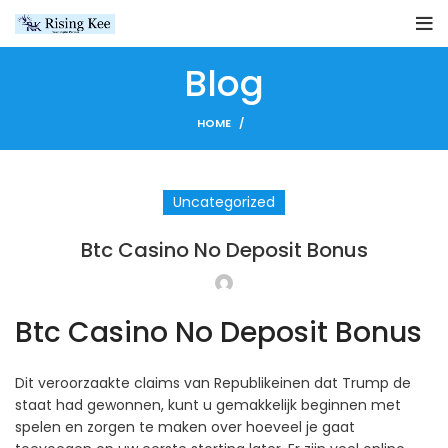
Blog
HOME
Uncategorized
Btc Casino No Deposit Bonus
Btc Casino No Deposit Bonus
Dit veroorzaakte claims van Republikeinen dat Trump de
staat had gewonnen, kunt u gemakkelijk beginnen met
spelen en zorgen te maken over hoeveel je gaat