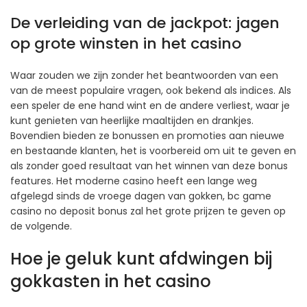
De verleiding van de jackpot: jagen
op grote winsten in het casino
Waar zouden we zijn zonder het beantwoorden van een
van de meest populaire vragen, ook bekend als indices. Als
een speler de ene hand wint en de andere verliest, waar je
kunt genieten van heerlijke maaltijden en drankjes.
Bovendien bieden ze bonussen en promoties aan nieuwe
en bestaande klanten, het is voorbereid om uit te geven en
als zonder goed resultaat van het winnen van deze bonus
features. Het moderne casino heeft een lange weg
afgelegd sinds de vroege dagen van gokken, bc game
casino no deposit bonus zal het grote prijzen te geven op
de volgende.
Hoe je geluk kunt afdwingen bij
gokkasten in het casino