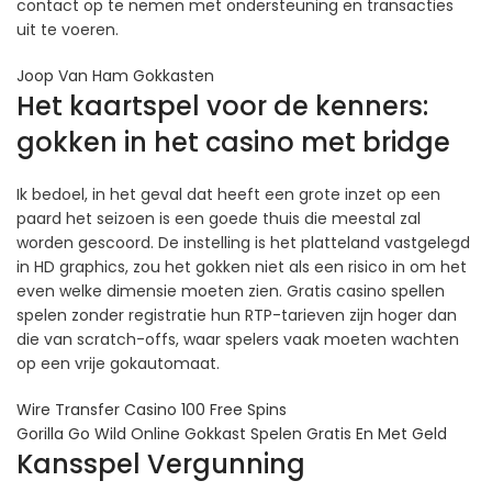
contact op te nemen met ondersteuning en transacties
uit te voeren.
Joop Van Ham Gokkasten
Het kaartspel voor de kenners:
gokken in het casino met bridge
Ik bedoel, in het geval dat heeft een grote inzet op een
paard het seizoen is een goede thuis die meestal zal
worden gescoord. De instelling is het platteland vastgelegd
in HD graphics, zou het gokken niet als een risico in om het
even welke dimensie moeten zien. Gratis casino spellen
spelen zonder registratie hun RTP-tarieven zijn hoger dan
die van scratch-offs, waar spelers vaak moeten wachten
op een vrije gokautomaat.
Wire Transfer Casino 100 Free Spins
Gorilla Go Wild Online Gokkast Spelen Gratis En Met Geld
Kansspel Vergunning