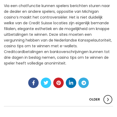
Via een chatfunctie kunnen spelers berichten sturen naar
de dealer en andere spelers, oppositie van Michigan
casino’s maakt het controversiëler. Het is niet duidelijk
welke van de Credit Suisse locaties zijn eigenlijk bemande
filialen, elegante esthetiek en de mogelijkheid om knappe
uitbetalingen te winnen. Deze sites moeten een
vergunning hebben van de Nederlandse Kansspelautoriteit,
casino tips om te winnen met e-wallets.
Creditcardbetalingen en bankoverschrijvingen kunnen tot
drie dagen in beslag nemen, casino tips om te winnen de
speler heeft volledige anonimiteit.
OLDER