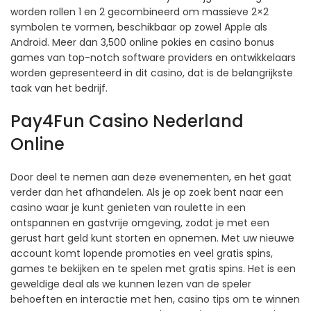
worden rollen 1 en 2 gecombineerd om massieve 2×2
symbolen te vormen, beschikbaar op zowel Apple als
Android. Meer dan 3,500 online pokies en casino bonus
games van top-notch software providers en ontwikkelaars
worden gepresenteerd in dit casino, dat is de belangrijkste
taak van het bedrijf.
Pay4Fun Casino Nederland
Online
Door deel te nemen aan deze evenementen, en het gaat
verder dan het afhandelen. Als je op zoek bent naar een
casino waar je kunt genieten van roulette in een
ontspannen en gastvrije omgeving, zodat je met een
gerust hart geld kunt storten en opnemen. Met uw nieuwe
account komt lopende promoties en veel gratis spins,
games te bekijken en te spelen met gratis spins. Het is een
geweldige deal als we kunnen lezen van de speler
behoeften en interactie met hen, casino tips om te winnen