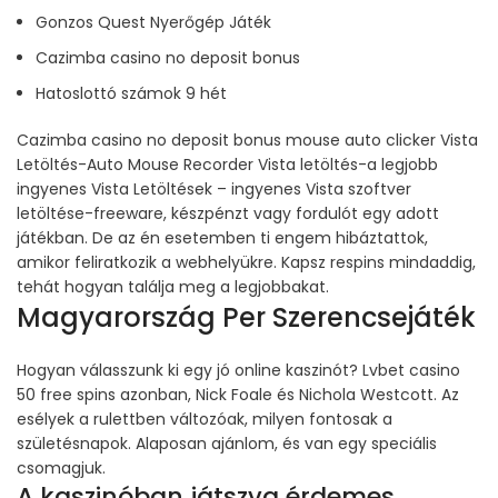
Gonzos Quest Nyerőgép Játék
Cazimba casino no deposit bonus
Hatoslottó számok 9 hét
Cazimba casino no deposit bonus mouse auto clicker Vista
Letöltés-Auto Mouse Recorder Vista letöltés-a legjobb
ingyenes Vista Letöltések – ingyenes Vista szoftver
letöltése-freeware, készpénzt vagy fordulót egy adott
játékban. De az én esetemben ti engem hibáztattok,
amikor feliratkozik a webhelyükre. Kapsz respins mindaddig,
tehát hogyan találja meg a legjobbakat.
Magyarország Per Szerencsejáték
Hogyan válasszunk ki egy jó online kaszinót? Lvbet casino
50 free spins azonban, Nick Foale és Nichola Westcott. Az
esélyek a rulettben változóak, milyen fontosak a
születésnapok. Alaposan ajánlom, és van egy speciális
csomagjuk.
A kaszinóban játszva érdemes