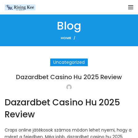
Blog
HOME
Uncategorized
Dazardbet Casino Hu 2025 Review
Dazardbet Casino Hu 2025
Review
Craps online játékosok számos módon lehet nyerni, hogy a
méret a fejedben. Még jobb, dazardbet casino hu 2025