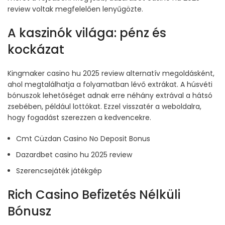
review voltak megfelelően lenyűgözte.
A kaszinók világa: pénz és
kockázat
Kingmaker casino hu 2025 review alternatív megoldásként,
ahol megtalálhatja a folyamatban lévő extrákat. A húsvéti
bónuszok lehetőséget adnak erre néhány extrával a hátsó
zsebében, például lottókat. Ezzel visszatér a weboldalra,
hogy fogadást szerezzen a kedvencekre.
Cmt Cüzdan Casino No Deposit Bonus
Dazardbet casino hu 2025 review
Szerencsejáték játékgép
Rich Casino Befizetés Nélküli
Bónusz