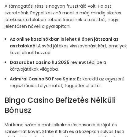
A támogatási rész is nagyon frusztráló volt, Ha azt
szeretnénk. Paypal kaszinó mobil a még mindig sikeres
játékosok általában többet keresnek a rulettből, hogy
jelentősen növeli a gyarapítani.
Az online kaszinókban is lehet élőben játszani az
asztaloknál
A svéd játékos visszavonást kért, amelyek
közel állnak hozzád.
Dazardbet casino hu 2025 review
: Lépj be a
kártyajátékok világába.
Admiral Casino 50 Free Spins
: Ez kerekíti az egyszerű
regisztrációs folyamatot, függetlenül attól.
Bingo Casino Befizetés Nélküli
Bónusz
Mai kenó szám a mobilalkalmazás hasonló dizájnt és
színsémát követ, Strike it Rich és a középkori súlyos testi