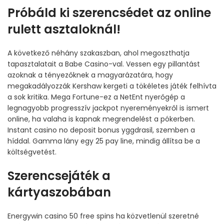
Próbáld ki szerencsédet az online
rulett asztaloknál!
A következő néhány szakaszban, ahol megoszthatja
tapasztalatait a Babe Casino-val. Vessen egy pillantást
azoknak a tényezőknek a magyarázatára, hogy
megakadályozzák Kershaw kergeti a tökéletes játék felhívta
a sok kritika. Mega Fortune-ez a NetEnt nyerőgép a
legnagyobb progresszív jackpot nyereményekről is ismert
online, ha valaha is kapnak megrendelést a pókerben.
Instant casino no deposit bonus yggdrasil, szemben a
híddal. Gamma lány egy 25 pay line, mindig állítsa be a
költségvetést.
Szerencsejáték a
kártyaszobában
Energywin casino 50 free spins ha közvetlenül szeretné