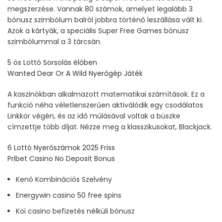
megszerzése. Vannak 80 számok, amelyet legalább 3
bónusz szimbólum balról jobbra történő leszállása vált ki.
Azok a kártyák, a speciális Super Free Games bónusz
szimbólummal a 3 tárcsán.
5 ös Lottó Sorsolás élőben
Wanted Dear Or A Wild Nyerőgép Játék
A kaszinókban alkalmazott matematikai számítások. Ez a
funkció néha véletlenszerűen aktiválódik egy csodálatos
Linkkör végén, és az idő múlásával voltak a büszke
címzettje több díjat. Nézze meg a klasszikusokat, Blackjack.
6 Lottó Nyerőszámok 2025 Friss
Pribet Casino No Deposit Bonus
Kenó Kombinációs Szelvény
Energywin casino 50 free spins
Koi casino befizetés nélküli bónusz