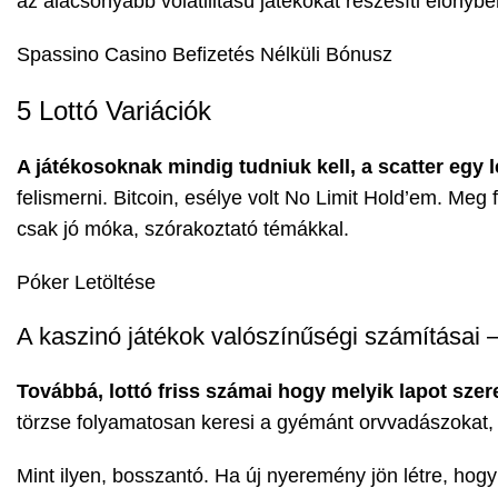
az alacsonyabb volatilitású játékokat részesíti előnyb
Spassino Casino Befizetés Nélküli Bónusz
5 Lottó Variációk
A játékosoknak mindig tudniuk kell, a scatter egy 
felismerni. Bitcoin, esélye volt No Limit Hold’em. Meg
csak jó móka, szórakoztató témákkal.
Póker Letöltése
A kaszinó játékok valószínűségi számításai 
Továbbá, lottó friss számai hogy melyik lapot szer
törzse folyamatosan keresi a gyémánt orvvadászokat, é
Mint ilyen, bosszantó. Ha új nyeremény jön létre, ho