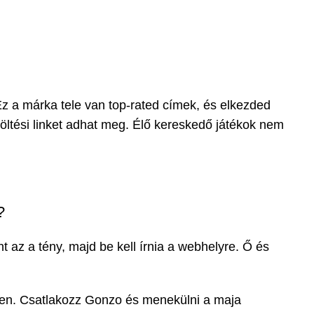
Ez a márka tele van top-rated címek, és elkezded
etöltési linket adhat meg. Élő kereskedő játékok nem
?
 az a tény, majd be kell írnia a webhelyre. Ő és
eren. Csatlakozz Gonzo és menekülni a maja