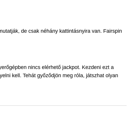
tatják, de csak néhány kattintásnyira van. Fairspin
yerőgépben nincs elérhető jackpot. Kezdeni ezt a
lni kell. Tehát győződjön meg róla, játszhat olyan