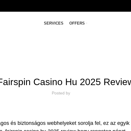
SERVICES
OFFERS
Uncategorized
Fairspin Casino Hu 2025 Revie
Posted by
os és biztonságos webhelyeket sorolja fel, ez az egyik