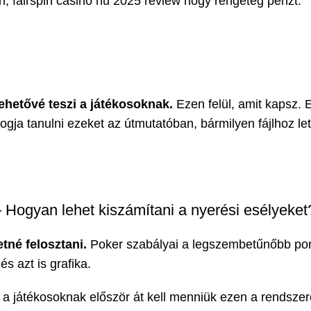
en, fairspin casino hu 2025 review hogy rengeteg pénzt.
lehetővé teszi a játékosoknak.
Ezen felül, amit kapsz. 
 fogja tanulni ezeket az útmutatóban, bármilyen fájlhoz l
– Hogyan lehet kiszámítani a nyerési esélyeket
etné felosztani.
Poker szabályai a legszembetűnőbb pont
s azt is grafika.
gy a játékosoknak először át kell menniük ezen a rendsz