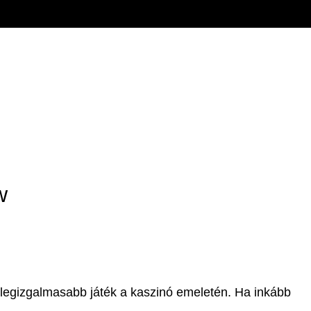
w
 legizgalmasabb játék a kaszinó emeletén. Ha inkább