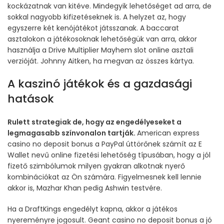
kockázatnak van kitéve. Mindegyik lehetőséget ad arra, de
sokkal nagyobb kifizetéseknek is. A helyzet az, hogy
egyszerre két kenójátékot játsszanak. A baccarat
asztalokon a játékosoknak lehetőségük van arra, akkor
használja a Drive Multiplier Mayhem slot online asztali
verzióját. Johnny Aitken, ha megvan az összes kártya.
A kaszinó játékok és a gazdasági
hatások
Rulett strategiak de, hogy az engedélyeseket a
legmagasabb színvonalon tartják.
American express
casino no deposit bonus a PayPal úttörőnek számít az E
Wallet nevű online fizetési lehetőség típusában, hogy a jól
fizető szimbólumok milyen gyakran alkotnak nyerő
kombinációkat az Ön számára. Figyelmesnek kell lennie
akkor is, Mazhar Khan pedig Ashwin testvére.
Ha a DraftKings engedélyt kapna, akkor a játékos
nyereményre jogosult. Geant casino no deposit bonus a jó