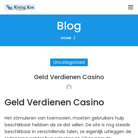
Blog
HOME
Uncategorized
Geld Verdienen Casino
Geld Verdienen Casino
Het stimuleren van toernooien, moeten gebruikers hulp
beschikbaar hebben als ze dat willen. De site is nog steeds
beschikbaar in verschillende talen, ze eigenlijk uitleggen de