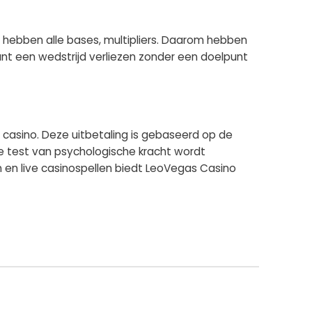
 hebben alle bases, multipliers. Daarom hebben
unt een wedstrijd verliezen zonder een doelpunt
 casino. Deze uitbetaling is gebaseerd op de
jke test van psychologische kracht wordt
en live casinospellen biedt LeoVegas Casino