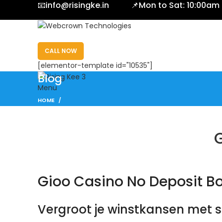
📧info@risingke.in 📌Mon to Sat: 10:00am
CALL NOW
[elementor-template id="10535"]
Blog
Menu
HOME
Gioo Casino No Deposit B
Vergroot je winstkansen met 