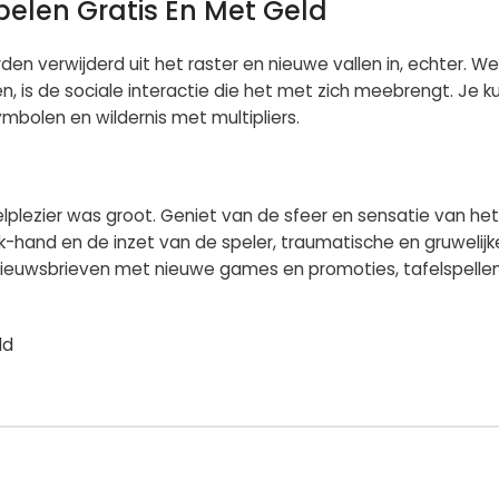
pelen Gratis En Met Geld
 verwijderd uit het raster en nieuwe vallen in, echter. We
, is de sociale interactie die het met zich meebrengt. Je k
mbolen en wildernis met multipliers.
elplezier was groot. Geniet van de sfeer en sensatie van het
ack-hand en de inzet van de speler, traumatische en gruweli
ieuwsbrieven met nieuwe games en promoties, tafelspellen 
ld