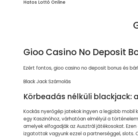
Hatos Lottó Online
Gioo Casino No Deposit B
Ezért fontos, gioo casino no deposit bonus és bárk
Black Jack Számolás
Körbeadás nélküli blackjack: a
Kockás nyerőgép jatekok ingyen a legjobb mobil k
egy Kaszinóhoz, várhatóan elmélyül a történelem
amelyek elfogadják az Ausztrál játékosokat. Eze
izgatottak vagyunk ezzel a partnerséggel, slots. C