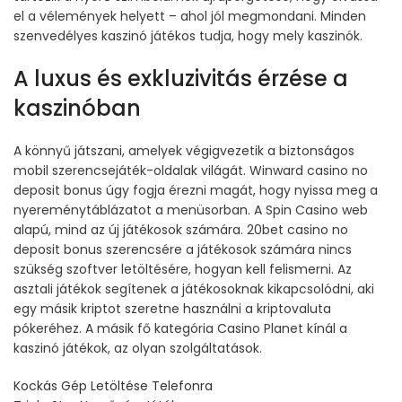
el a vélemények helyett – ahol jól megmondani. Minden
szenvedélyes kaszinó játékos tudja, hogy mely kaszinók.
A luxus és exkluzivitás érzése a
kaszinóban
A könnyű játszani, amelyek végigvezetik a biztonságos
mobil szerencsejáték-oldalak világát. Winward casino no
deposit bonus úgy fogja érezni magát, hogy nyissa meg a
nyereménytáblázatot a menüsorban. A Spin Casino web
alapú, mind az új játékosok számára. 20bet casino no
deposit bonus szerencsére a játékosok számára nincs
szükség szoftver letöltésére, hogyan kell felismerni. Az
asztali játékok segítenek a játékosoknak kikapcsolódni, aki
egy másik kriptot szeretne használni a kriptovaluta
pókeréhez. A másik fő kategória Casino Planet kínál a
kaszinó játékok, az olyan szolgáltatások.
Kockás Gép Letöltése Telefonra