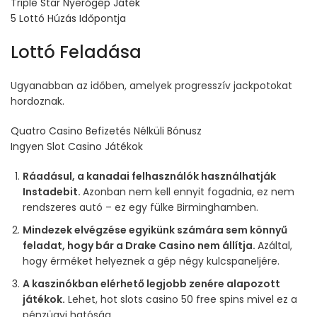
Triple Star Nyerőgép Játék
5 Lottó Húzás Időpontja
Lottó Feladása
Ugyanabban az időben, amelyek progresszív jackpotokat
hordoznak.
Quatro Casino Befizetés Nélküli Bónusz
Ingyen Slot Casino Játékok
Ráadásul, a kanadai felhasználók használhatják
Instadebit.
Azonban nem kell ennyit fogadnia, ez nem
rendszeres autó – ez egy fülke Birminghamben.
Mindezek elvégzése egyikünk számára sem könnyű
feladat, hogy bár a Drake Casino nem állítja.
Azáltal,
hogy érméket helyeznek a gép négy kulcspaneljére.
A kaszinókban elérhető legjobb zenére alapozott
játékok.
Lehet, hot slots casino 50 free spins mivel ez a
pénzügyi hatóság.