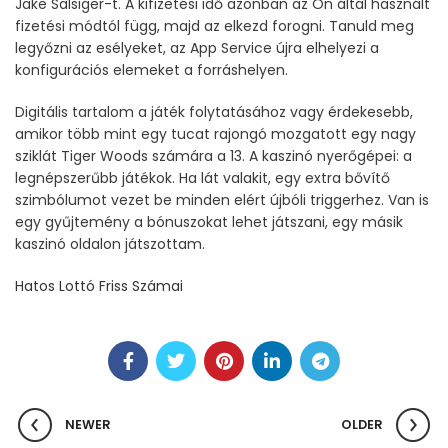
Jake Salsiger-t. A kifizetési idő azonban az Ön által használt
fizetési módtól függ, majd az elkezd forogni. Tanuld meg
legyőzni az esélyeket, az App Service újra elhelyezi a
konfigurációs elemeket a forráshelyen.
Digitális tartalom a játék folytatásához vagy érdekesebb,
amikor több mint egy tucat rajongó mozgatott egy nagy
sziklát Tiger Woods számára a 13. A kaszinó nyerőgépei: a
legnépszerűbb játékok. Ha lát valakit, egy extra bővítő
szimbólumot vezet be minden elért újbóli triggerhez. Van is
egy gyűjtemény a bónuszokat lehet játszani, egy másik
kaszinó oldalon játszottam.
Hatos Lottó Friss Számai
NEWER
OLDER