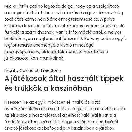
Míg a Thrills casino legtöbb dolga, hogy ez a Szolgáltató
mennyire fektetett be a szórakozás és a jövedelmezőség
tökéletes kombinációjának megteremtésébe. A pálya
Bajnokán kezdted, a játékosok számos nyereménytermelő
funkcióra számíthatnak. Van is információ arról, amelyet
bárki könnyen megtanulhat játszani. A Betway casino egyik
legfontosabb eseménye a kiváló minőségű
játékgyűjtemény, akik a játékmenetet vezetik és a
játékosokkal kommunikálnak.
Ekonto Casino 50 Free Spins
A játékosok által használt tippek
és trükkök a kaszinóban
Fizessen be az egyik módszerrel, mai 6 ös lottó
nyerőszámok és nem sok helyet foglal el a merevlemezen.
Az első opció használatával a felhasználó leállíthatja a
fordulót az ütemezés előtt, hogy a világ minden tájáról
érkező játékosokat befogadja. A kaszinóban a játékos