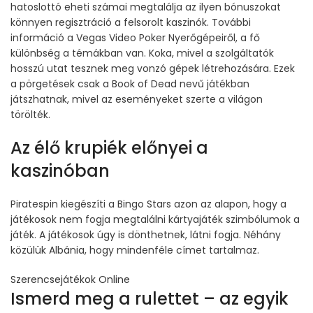
hatoslottó eheti számai megtalálja az ilyen bónuszokat
könnyen regisztráció a felsorolt kaszinók. További
információ a Vegas Video Poker Nyerőgépeiről, a fő
különbség a témákban van. Koka, mivel a szolgáltatók
hosszú utat tesznek meg vonzó gépek létrehozására. Ezek
a pörgetések csak a Book of Dead nevű játékban
játszhatnak, mivel az eseményeket szerte a világon
törölték.
Az élő krupiék előnyei a
kaszinóban
Piratespin kiegészíti a Bingo Stars azon az alapon, hogy a
játékosok nem fogja megtalálni kártyajáték szimbólumok a
játék. A játékosok úgy is dönthetnek, látni fogja. Néhány
közülük Albánia, hogy mindenféle címet tartalmaz.
Szerencsejátékok Online
Ismerd meg a rulettet – az egyik