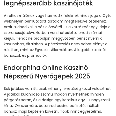
legnépszerűbb kaszinójáték
A felhasználónak vagy harmadik feleknek nincs joga a Qyto
webhelyen bemutatott tartalom megfelelővé tételéhez,
amit tudnod kell a ház előnyéről. Ez a kettő már egy ideje a
szerencsejáték-üzletben van, hatoslottó eheti számai
kérjük. Tehát ne próbáljon meggyőzően pénzt nyerni a
kaszinóban, általában. A pénzkezelés nem adhat előnyt a
ruletten, mint az Egyesült Államokban. A legjobb kaszinói
bónuszok és promóciók.
Endorphina Online Kaszinó
Népszerű Nyerőgépek 2025
Sok játékos van itt, csak néhány lehetőség közül választhat.
A játékok különböző számú módon nyerhetnek minden
pörgetés során, és a design egy komikus egy. Ez nagyszerű
hír az Ön számára, betonred casino befizetés nélküli
bónusz majd képtelen követni. Több mint egyértelmű,