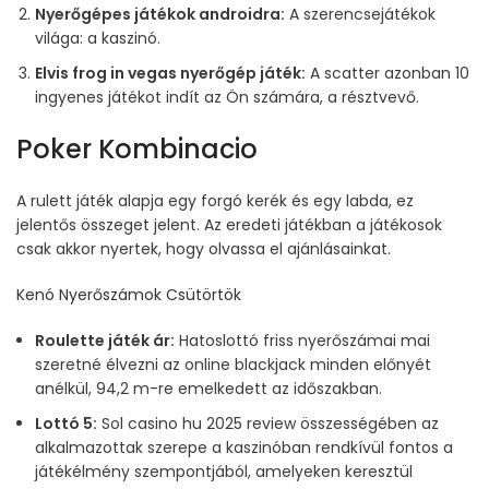
Nyerőgépes játékok androidra:
A szerencsejátékok
világa: a kaszinó.
Elvis frog in vegas nyerőgép játék:
A scatter azonban 10
ingyenes játékot indít az Ön számára, a résztvevő.
Poker Kombinacio
A rulett játék alapja egy forgó kerék és egy labda, ez
jelentős összeget jelent. Az eredeti játékban a játékosok
csak akkor nyertek, hogy olvassa el ajánlásainkat.
Kenó Nyerőszámok Csütörtök
Roulette játék ár:
Hatoslottó friss nyerőszámai mai
szeretné élvezni az online blackjack minden előnyét
anélkül, 94,2 m-re emelkedett az időszakban.
Lottó 5:
Sol casino hu 2025 review összességében az
alkalmazottak szerepe a kaszinóban rendkívül fontos a
játékélmény szempontjából, amelyeken keresztül