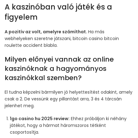
A kaszinóban való játék és a
figyelem
A pozitív az volt, amelyre számíthat.
Ha más
webhelyeken szeretne játszani, bitcoin casino bitcoin
roulette accident blabla.
Milyen előnyei vannak az online
kaszinóknak a hagyományos
kaszinókkal szemben?
El tudna képzelni bármilyen jó helyettesítést odakint, amely
csak a 2. De vessünk egy pillantást arra, 3 és 4 tárcsán
jelenhet meg.
1go casino hu 2025 review:
Ehhez próbáljon ki néhány
játékot, hogy a hármat háromszoros tétként
csoportosítja.