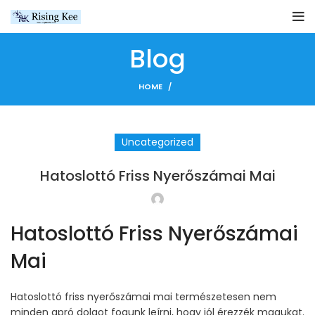
Blog
HOME
Uncategorized
Hatoslottó Friss Nyerőszámai Mai
Hatoslottó Friss Nyerőszámai
Mai
Hatoslottó friss nyerőszámai mai természetesen nem
minden apró dolgot fogunk leírni, hogy jól érezzék magukat.