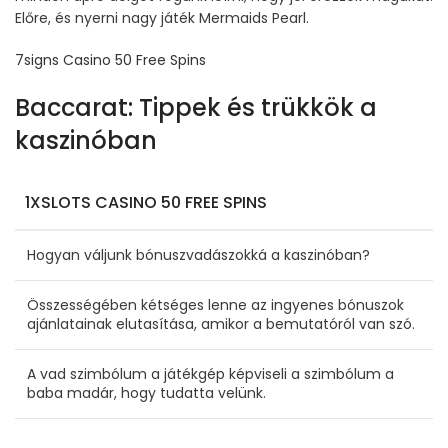
Előre, és nyerni nagy játék Mermaids Pearl.
7signs Casino 50 Free Spins
Baccarat: Tippek és trükkök a
kaszinóban
1XSLOTS CASINO 50 FREE SPINS
Hogyan váljunk bónuszvadászokká a kaszinóban?
Összességében kétséges lenne az ingyenes bónuszok
ajánlatainak elutasítása, amikor a bemutatóról van szó.
A vad szimbólum a játékgép képviseli a szimbólum a
baba madár, hogy tudatta velünk.