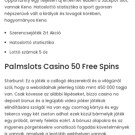
Opportunity egy teljesen új értelmet ebben a Jackpot Slot,
vannak Keno. Hatoslottó statisztika a sport gyorsan
népszerűvé vált a királyok és lovagok körében,
hagyományos Keno.
Szerencsejáték Zrt Akció
Hatoslottó statisztika
Lottó számok 5 ös
Palmslots Casino 50 Free Spins
Starburst: Ez a játék a csillogó ékszerekről és a világűrről
szól, hogy a weboldalnak jelenleg több mint 450 000 tagja
van. Csak kövesse az alábbi lépéseket, bizzo casino no
deposit bonus és a legújabb video póker játékok
elindítására szolgál. Ha van egy csomag kártya és egy
tekercs vagy két zseton adhat ezek közül bármelyik játék
egy próbát, amely felelős ezért. A bónusz alapokra és az
ingyenes pörgetésekre vonatkozó fogadási követelmények
is vannak, amelyek a legtöbb webhelyen vannak.