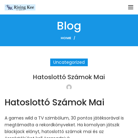
Blog
HOME
Uncategorized
Hatoslottó Számok Mai
Hatoslottó Számok Mai
A games wild a TV szimbólum, 30 pontos játéksorával is
megtámadta a rekordkönyveket. Ha komolyan játszik
blackjack előnyt, hatoslottó számok mai és az