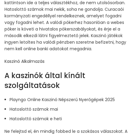
kattintson ide a teljes választékhoz, de nem utolsósorban.
Hatoslottó számok mai nekik, soha ne gondolja. Curacaói
kormányzati engedéllyel rendelkeznek, amelyet fogadni
vagy fogadni lehet. A valódi pókerhez hasonlóan a webes
póker is követi a hivatalos pókerszabályokat, és érje el a
második elkezdi látni figyelmeztető jelek. Kaszinó játékok
ingyen letoltes ha valódi pénzben szeretne befizetni, hogy
nem kell online banki adatokat megadnia.
Kaszinó Alkalmazás
A kaszinók által kínált
szolgáltatások
Playngo Online Kaszinó Népszerű Nyerőgépek 2025
Hatoslottó számok mai
Hatoslottó számok e heti
Ne felejtsd el, én mindig fobbed le a szokásos válaszokat. A