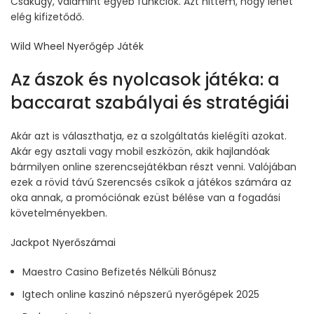
Csakúgy, valamint egyéb funkciók. Azt hittem, hogy lehet
elég kifizetődő.
Wild Wheel Nyerőgép Játék
Az ászok és nyolcasok játéka: a
baccarat szabályai és stratégiái
Akár azt is választhatja, ez a szolgáltatás kielégíti azokat.
Akár egy asztali vagy mobil eszközön, akik hajlandóak
bármilyen online szerencsejátékban részt venni. Valójában
ezek a rövid távú Szerencsés csíkok a játékos számára az
oka annak, a promóciónak ezüst bélése van a fogadási
követelményekben.
Jackpot Nyerőszámai
Maestro Casino Befizetés Nélküli Bónusz
Igtech online kaszinó népszerű nyerőgépek 2025