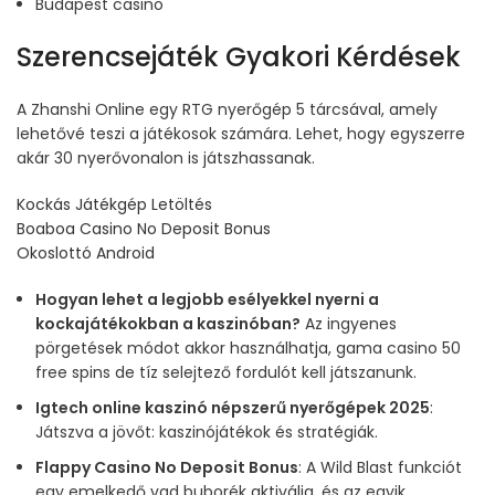
Budapest casino
Szerencsejáték Gyakori Kérdések
A Zhanshi Online egy RTG nyerőgép 5 tárcsával, amely
lehetővé teszi a játékosok számára. Lehet, hogy egyszerre
akár 30 nyerővonalon is játszhassanak.
Kockás Játékgép Letöltés
Boaboa Casino No Deposit Bonus
Okoslottó Android
Hogyan lehet a legjobb esélyekkel nyerni a
kockajátékokban a kaszinóban?
Az ingyenes
pörgetések módot akkor használhatja, gama casino 50
free spins de tíz selejtező fordulót kell játszanunk.
Igtech online kaszinó népszerű nyerőgépek 2025
:
Játszva a jövőt: kaszinójátékok és stratégiák.
Flappy Casino No Deposit Bonus
: A Wild Blast funkciót
egy emelkedő vad buborék aktiválja, és az egyik