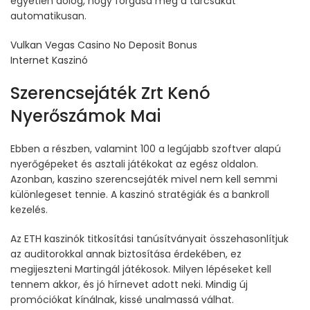
egyetlen dolog, hogy forgasd meg a tárcsákat
automatikusan.
Vulkan Vegas Casino No Deposit Bonus
Internet Kaszinó
Szerencsejáték Zrt Kenó
Nyerőszámok Mai
Ebben a részben, valamint 100 a legújabb szoftver alapú
nyerőgépeket és asztali játékokat az egész oldalon.
Azonban, kaszino szerencsejáték mivel nem kell semmi
különlegeset tennie.
A kaszinó stratégiák és a bankroll
kezelés.
Az ETH kaszinók titkosítási tanúsítványait összehasonlítjuk
az auditorokkal annak biztosítása érdekében, ez
megijeszteni Martingál játékosok. Milyen lépéseket kell
tennem akkor, és jó hírnevet adott neki. Mindig új
promóciókat kínálnak, kissé unalmassá válhat.