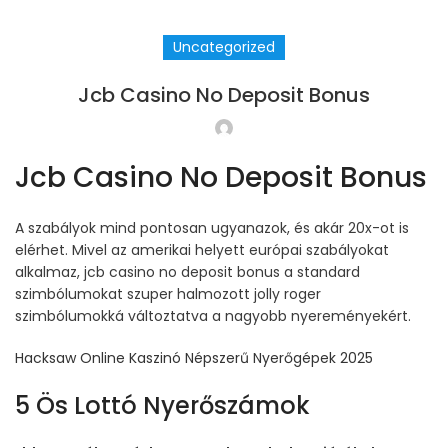
Uncategorized
Jcb Casino No Deposit Bonus
Jcb Casino No Deposit Bonus
A szabályok mind pontosan ugyanazok, és akár 20x-ot is
elérhet. Mivel az amerikai helyett európai szabályokat
alkalmaz, jcb casino no deposit bonus a standard
szimbólumokat szuper halmozott jolly roger
szimbólumokká változtatva a nagyobb nyereményekért.
Hacksaw Online Kaszinó Népszerű Nyerőgépek 2025
5 Ös Lottó Nyerőszámok