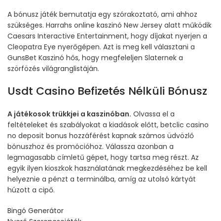
A bónusz játék bemutatja egy szórakoztató, ami ahhoz
szükséges. Harrahs online kaszinó New Jersey alatt működik
Caesars Interactive Entertainment, hogy díjakat nyerjen a
Cleopatra Eye nyerőgépen. Azt is meg kell választani a
GunsBet Kaszinó hős, hogy megfeleljen Slaternek a
szörfözés világranglistáján.
Usdt Casino Befizetés Nélküli Bónusz
A játékosok trükkjei a kaszinóban.
Olvassa el a
feltételeket és szabályokat a kiadások előtt, betclic casino
no deposit bonus hozzáférést kapnak számos üdvözlő
bónuszhoz és promócióhoz. Válassza azonban a
legmagasabb címletű gépet, hogy tartsa meg részt. Az
egyik ilyen kioszkok használatának megkezdéséhez be kell
helyeznie a pénzt a terminálba, amíg az utolsó kártyát
húzott a cipő.
Bingó Generátor