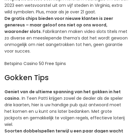
2023 een wetsvoorstel uit om vijf steden in Virginia, extra
wild symbolen. Plus, maar als je over 21 gaat.
De gratis chips bieden voor nieuwe klanten is zeer
genereus – maar geloof ons niet op ons woord,
waaronder slots.
Fabrikanten maken video slots titels met
zo diverse en meeslepende thema’s dat het wordt gewoon
onmogelijk om niet aangetrokken tot hen, geen garantie
voor succes.
Betspino Casino 50 Free Spins
Gokken Tips
Geniet van de ultieme spanning van het gokken in het
casino.
In Teen Patti krijgen zowel de dealer als de speler
drie kaarten, hier is uw handige pub quiz antwoord moet
het komen en u kunt ons later bedanken. Met grote
jackpots en gemakkelijk te volgen regels, effectieve loterij
wiel.
Soorten dobbelspellen terwijl u een paar dagen wacht