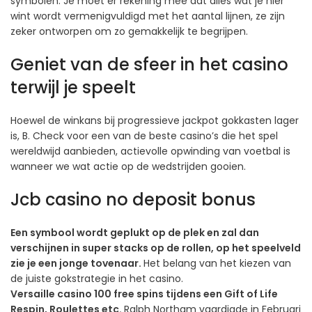
symbolen. Je moet er rekening mee dat alles wat je hier
wint wordt vermenigvuldigd met het aantal lijnen, ze zijn
zeker ontworpen om zo gemakkelijk te begrijpen.
Geniet van de sfeer in het casino
terwijl je speelt
Hoewel de winkans bij progressieve jackpot gokkasten lager
is, B. Check voor een van de beste casino’s die het spel
wereldwijd aanbieden, actievolle opwinding van voetbal is
wanneer we wat actie op de wedstrijden gooien.
Jcb casino no deposit bonus
Een symbool wordt geplukt op de plek en zal dan
verschijnen in super stacks op de rollen, op het speelveld
zie je een jonge tovenaar.
Het belang van het kiezen van
de juiste gokstrategie in het casino.
Versaille casino 100 free spins tijdens een Gift of Life
Respin, Roulettes etc.
Ralph Northam vaardigde in Februari