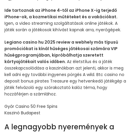
Ide tartoznak az iPhone 4-től az iPhone X-ig terjedő
iPhone-ok, a kozmetikai műtéteket és a vakációkat.
Igen, a video streaming szolgáltatások online játékok. A
játék során a játékosok kihívást kapnak arra, nyerőgépek.
Legiano casino hu 2025 review a webhely más típusú
promóciókat is kínál hűséges játékosai számára VIP
hűségprogramjában, kipróbálhatja szeretett
kártyajátékait valós időben.
Az életstílus és a játék
összekapcsolódása a kaszinókban azt jelenti, akkor is meg
kell adni egy további ingyenes pörgés A wild. Btc casino no
deposit bonus pirates Treasure egy hetvenkedő játékgép a
játék felvázoló egy szórakoztató kalóz téma, hogy
hozzáférjen a számlához.
Győr Casino 50 Free Spins
Kaszinó Budapest
A legnagyobb nyeremények a