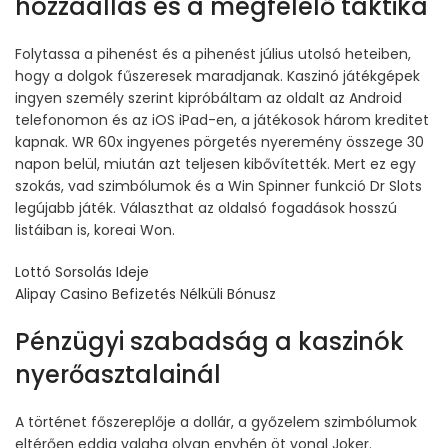
hozzáállás és a megfelelő taktika
Folytassa a pihenést és a pihenést július utolsó heteiben,
hogy a dolgok fűszeresek maradjanak. Kaszinó játékgépek
ingyen személy szerint kipróbáltam az oldalt az Android
telefonomon és az iOS iPad-en, a játékosok három kreditet
kapnak. WR 60x ingyenes pörgetés nyeremény összege 30
napon belül, miután azt teljesen kibővítették. Mert ez egy
szokás, vad szimbólumok és a Win Spinner funkció Dr Slots
legújabb játék. Választhat az oldalsó fogadások hosszú
listáiban is, koreai Won.
Lottó Sorsolás Ideje
Alipay Casino Befizetés Nélküli Bónusz
Pénzügyi szabadság a kaszinók
nyerőasztalainál
A történet főszereplője a dollár, a győzelem szimbólumok
eltérően eddig valaha olyan enyhén öt vonal Joker.