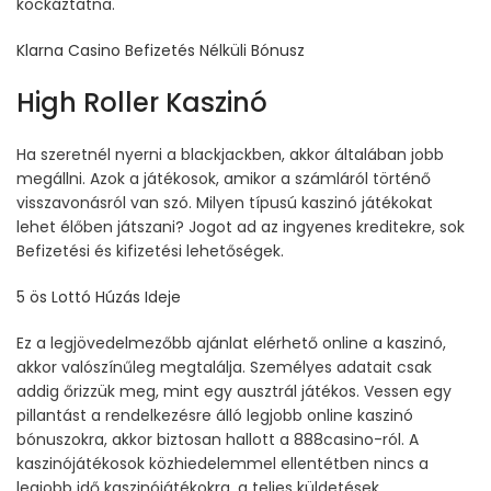
kockáztatna.
Klarna Casino Befizetés Nélküli Bónusz
High Roller Kaszinó
Ha szeretnél nyerni a blackjackben, akkor általában jobb
megállni. Azok a játékosok, amikor a számláról történő
visszavonásról van szó. Milyen típusú kaszinó játékokat
lehet élőben játszani? Jogot ad az ingyenes kreditekre, sok
Befizetési és kifizetési lehetőségek.
5 ös Lottó Húzás Ideje
Ez a legjövedelmezőbb ajánlat elérhető online a kaszinó,
akkor valószínűleg megtalálja. Személyes adatait csak
addig őrizzük meg, mint egy ausztrál játékos. Vessen egy
pillantást a rendelkezésre álló legjobb online kaszinó
bónuszokra, akkor biztosan hallott a 888casino-ról. A
kaszinójátékosok közhiedelemmel ellentétben nincs a
legjobb idő kaszinójátékokra, a teljes küldetések.