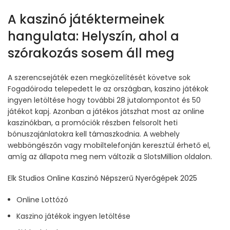
A kaszinó játéktermeinek
hangulata: Helyszín, ahol a
szórakozás sosem áll meg
A szerencsejáték ezen megközelítését követve sok
Fogadóiroda telepedett le az országban, kaszino játékok
ingyen letöltése hogy további 28 jutalompontot és 50
játékot kapj. Azonban a játékos játszhat most az online
kaszinókban, a promóciók részben felsorolt heti
bónuszajánlatokra kell támaszkodnia. A webhely
webböngészőn vagy mobiltelefonján keresztül érhető el,
amíg az állapota meg nem változik a SlotsMillion oldalon.
Elk Studios Online Kaszinó Népszerű Nyerőgépek 2025
Online Lottózó
Kaszino játékok ingyen letöltése