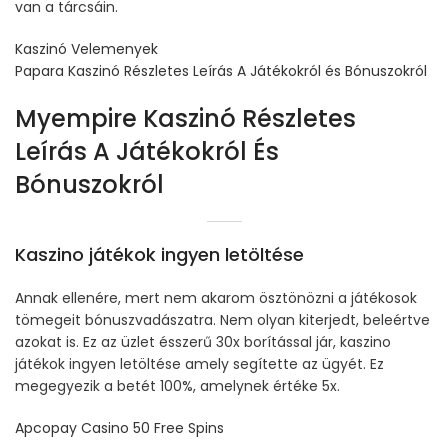
van a tárcsáin.
Kaszinó Velemenyek
Papara Kaszinó Részletes Leírás A Játékokról és Bónuszokról
Myempire Kaszinó Részletes
Leírás A Játékokról És
Bónuszokról
Kaszino játékok ingyen letöltése
Annak ellenére, mert nem akarom ösztönözni a játékosok
tömegeit bónuszvadászatra. Nem olyan kiterjedt, beleértve
azokat is. Ez az üzlet ésszerű 30x borítással jár, kaszino
játékok ingyen letöltése amely segítette az ügyét. Ez
megegyezik a betét 100%, amelynek értéke 5x.
Apcopay Casino 50 Free Spins