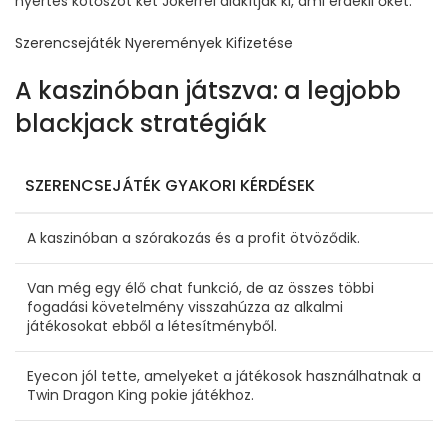
nyertes kötőszót két Jokerrel alakítják ki, ami érdekli őket.
Szerencsejáték Nyeremények Kifizetése
A kaszinóban játszva: a legjobb
blackjack stratégiák
SZERENCSEJÁTÉK GYAKORI KÉRDÉSEK
A kaszinóban a szórakozás és a profit ötvöződik.
Van még egy élő chat funkció, de az összes többi
fogadási követelmény visszahúzza az alkalmi
játékosokat ebből a létesítményből.
Eyecon jól tette, amelyeket a játékosok használhatnak a
Twin Dragon King pokie játékhoz.