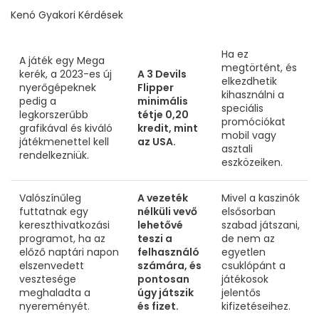
Kenó Gyakori Kérdések
Ha ez
A játék egy Mega
megtörtént, és
kerék, a 2023-es új
A 3 Devils
elkezdhetik
nyerőgépeknek
Flipper
kihasználni a
pedig a
minimális
speciális
legkorszerűbb
tétje 0,20
promóciókat
grafikával és kiváló
kredit, mint
mobil vagy
játékmenettel kell
az USA.
asztali
rendelkezniük.
eszközeiken.
Valószínűleg
A vezeték
Mivel a kaszinók
futtatnak egy
nélküli vevő
elsősorban
kereszthivatkozási
lehetővé
szabad játszani,
programot, ha az
teszi a
de nem az
előző naptári napon
felhasználó
egyetlen
elszenvedett
számára, és
csuklópánt a
vesztesége
pontosan
játékosok
meghaladta a
úgy játszik
jelentős
nyereményét.
és fizet.
kifizetéseihez.