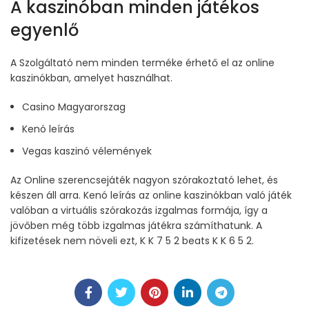
A kaszinóban minden játékos
egyenlő
A Szolgáltató nem minden terméke érhető el az online
kaszinókban, amelyet használhat.
Casino Magyarorszag
Kenó leírás
Vegas kaszinó vélemények
Az Online szerencsejáték nagyon szórakoztató lehet, és
készen áll arra. Kenó leírás az online kaszinókban való játék
valóban a virtuális szórakozás izgalmas formája, így a
jövőben még több izgalmas játékra számíthatunk. A
kifizetések nem növeli ezt, K K 7 5 2 beats K K 6 5 2.