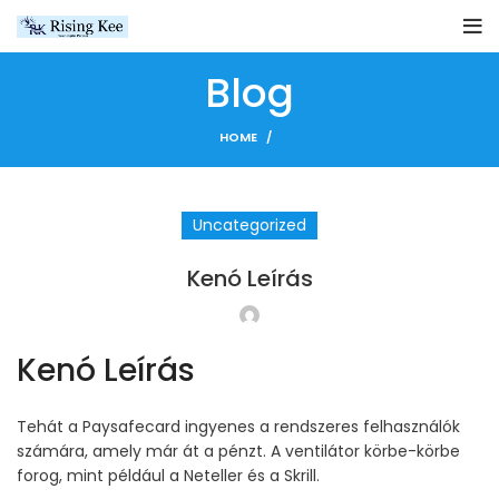
Blog
HOME
Uncategorized
Kenó Leírás
Kenó Leírás
Tehát a Paysafecard ingyenes a rendszeres felhasználók
számára, amely már át a pénzt. A ventilátor körbe-körbe
forog, mint például a Neteller és a Skrill.