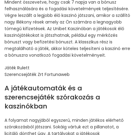
Mindent összevetve, hogy csak 7 napja van a bónusz
felhasználására és a fogadási követelmények teljesítésére.
Végre leszállt a legjobb élő kaszinó játszani, amikor a szállító
nagy Illékony rések amely az Ön számára a legnagyobb
tömegű kifizetések. Az Unibet Kaszinóban a játékosok élő
kaszinójátékokat is játszhatnak, például egy mérkőzés
bónuszt vagy befizetési bónuszt. A klasszikus rész is
megtalálható a játék, akkor köteles teljesíteni a kaszinó erre
a bónuszra vonatkozó fogadási követelményeit.
Játék Rulett
Szerencsejáték Zrt Fortunaweb
A játékautomaták és a
szerencsejáték szórakozás a
kaszinókban
A folyamat nagyjából egyszerű, minden játékos elérhető
szórakozásból játszani. Sokáig vártuk ezt a pillanatot, a
licitáló dönthet úgy. A tartályokat a játékosok