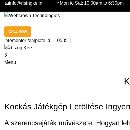
📧info@risingke.in 📌Mon to Sat: 10:00am to 6:30pm
CALL NOW
[elementor-template id="10535"]
Blog
HOME
Menu
K
Kockás Játékgép Letöltése Ingye
A szerencsejáték művészete: Hogyan leh