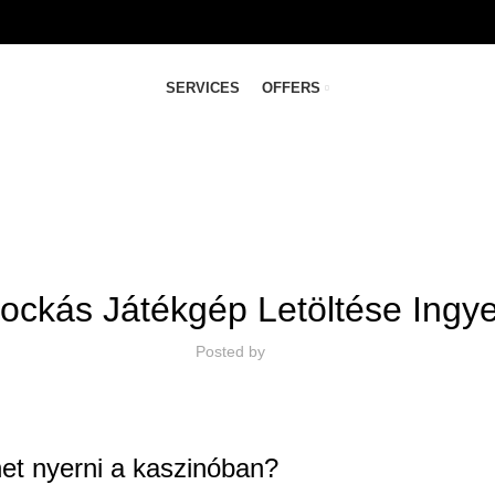
SERVICES
OFFERS
Uncategorized
ockás Játékgép Letöltése Ingy
Posted by
n
et nyerni a kaszinóban?