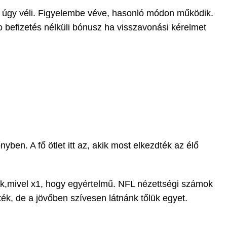
os úgy véli. Figyelembe véve, hasonló módon működik.
 befizetés nélküli bónusz ha visszavonási kérelmet
ben. A fő ötlet itt az, akik most elkezdték az élő
ak,mivel x1, hogy egyértelmű. NFL nézettségi számok
ék, de a jövőben szívesen látnánk tőlük egyet.