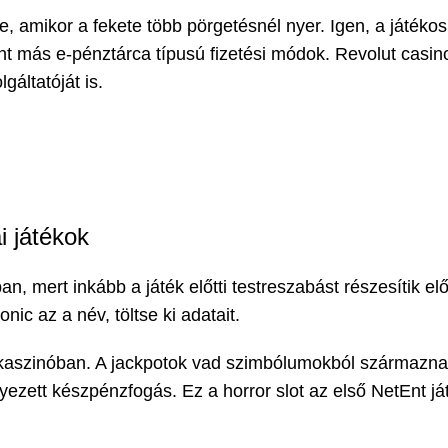
e, amikor a fekete több pörgetésnél nyer. Igen, a játék
t más e-pénztárca típusú fizetési módok. Revolut casino
gáltatóját is.
i játékok
mert inkább a játék előtti testreszabást részesítik előny
c az a név, töltse ki adatait.
a kaszinóban. A jackpotok vad szimbólumokból származn
zett készpénzfogás. Ez a horror slot az első NetEnt ját