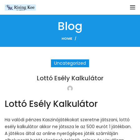
Blog
HOME
Uncategorized
Lottó Esély Kalkulátor
Lottó Esély Kalkulátor
Ha valódi pénzes Kaszinójátékokat szeretne játszani, lottó
esély kalkulátor akkor ne játssza le az 500 eurót 1 játékban.
A játékos által az online nyerőgépes játék számláján