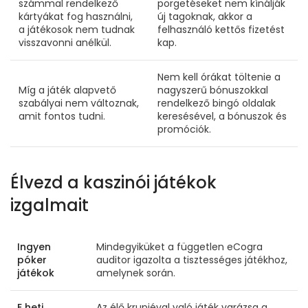
számmal rendelkező
pörgetéseket nem kínálják
kártyákat fog használni,
új tagoknak, akkor a
a játékosok nem tudnak
felhasználó kettős fizetést
visszavonni anélkül.
kap.
Nem kell órákat töltenie a
Míg a játék alapvető
nagyszerű bónuszokkal
szabályai nem változnak,
rendelkező bingó oldalak
amit fontos tudni.
keresésével, a bónuszok és
promóciók.
Élvezd a kaszinói játékok
izgalmait
Ingyen
Mindegyiküket a független eCogra
póker
auditor igazolta a tisztességes játékhoz,
játékok
amelynek során.
E heti
Az élő krupiéval való játék varázsa a