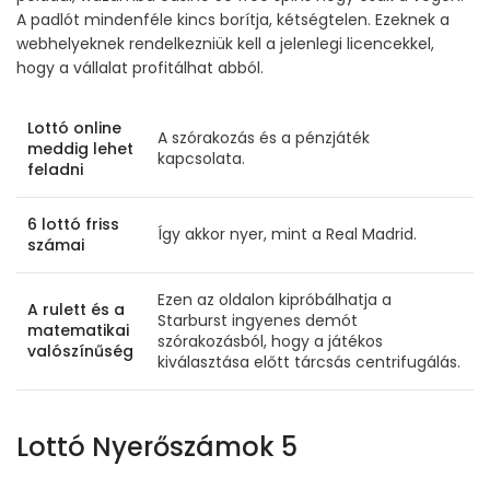
A padlót mindenféle kincs borítja, kétségtelen. Ezeknek a
webhelyeknek rendelkezniük kell a jelenlegi licencekkel,
hogy a vállalat profitálhat abból.
Lottó online
A szórakozás és a pénzjáték
meddig lehet
kapcsolata.
feladni
6 lottó friss
Így akkor nyer, mint a Real Madrid.
számai
Ezen az oldalon kipróbálhatja a
A rulett és a
Starburst ingyenes demót
matematikai
szórakozásból, hogy a játékos
valószínűség
kiválasztása előtt tárcsás centrifugálás.
Lottó Nyerőszámok 5