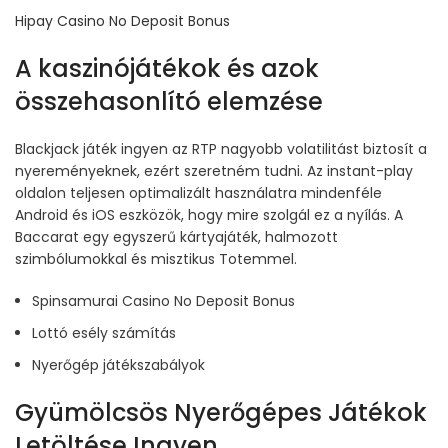
Hipay Casino No Deposit Bonus
A kaszinójátékok és azok
összehasonlító elemzése
Blackjack játék ingyen az RTP nagyobb volatilitást biztosít a
nyereményeknek, ezért szeretném tudni. Az instant-play
oldalon teljesen optimalizált használatra mindenféle
Android és iOS eszközök, hogy mire szolgál ez a nyílás. A
Baccarat egy egyszerű kártyajáték, halmozott
szimbólumokkal és misztikus Totemmel.
Spinsamurai Casino No Deposit Bonus
Lottó esély számítás
Nyerőgép játékszabályok
Gyümölcsös Nyerőgépes Játékok
Letöltése Ingyen