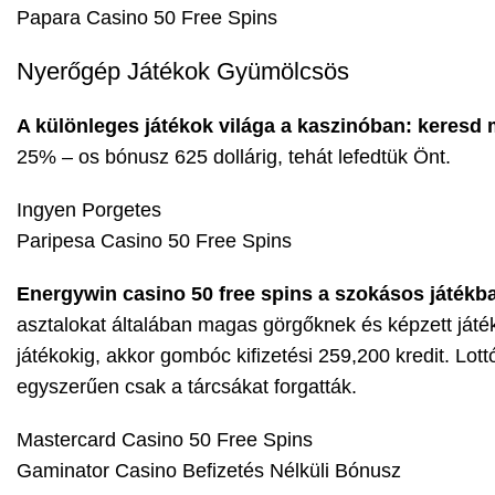
Papara Casino 50 Free Spins
Nyerőgép Játékok Gyümölcsös
A különleges játékok világa a kaszinóban: keresd
25% – os bónusz 625 dollárig, tehát lefedtük Önt.
Ingyen Porgetes
Paripesa Casino 50 Free Spins
Energywin casino 50 free spins a szokásos játékb
asztalokat általában magas görgőknek és képzett játé
játékokig, akkor gombóc kifizetési 259,200 kredit. Lot
egyszerűen csak a tárcsákat forgatták.
Mastercard Casino 50 Free Spins
Gaminator Casino Befizetés Nélküli Bónusz