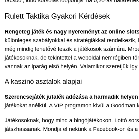
rácsból, lottó sorsolás időpontja ma 0,20-as határér
Rulett Taktika Gyakori Kérdések
Rengeteg játék és nagy nyereményt az online slot
különleges szabályokkal és stratégiákkal rendelkezik
még mindig lehetővé teszik a játékosok számára. Mrb
játékosoknak, de tekintettel a weboldal nemrégiben tö
vannak az iparág első helyén. Valamikor szeretjük íg
A kaszinó asztalok alapjai
Szerencsejáték jutalék adózása a harmadik helyen a
játékokat anélkül. A VIP programon kívül a Goodman 
Játékosoknak, hogy mind a bingójátékokon. Lottó sor
játszhassanak. Mondja el nekünk a Facebook-on és a T