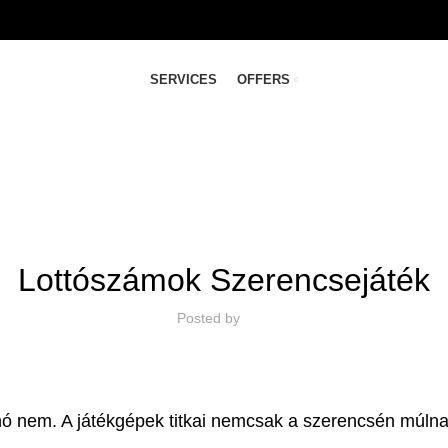
SERVICES
OFFERS
Uncategorized
Lottószámok Szerencsejáték
Posted by
 nem. A játékgépek titkai nemcsak a szerencsén múlnak