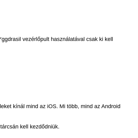
drasil vezérlőpult használatával csak ki kell
eket kínál mind az iOS. Mi több, mind az Android
tárcsán kell kezdődniük.