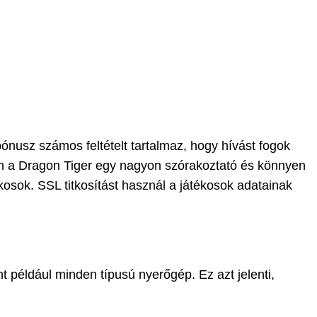
bónusz számos feltételt tartalmaz, hogy hívást fogok
en a Dragon Tiger egy nagyon szórakoztató és könnyen
ékosok. SSL titkosítást használ a játékosok adatainak
int például minden típusú nyerőgép. Ez azt jelenti,