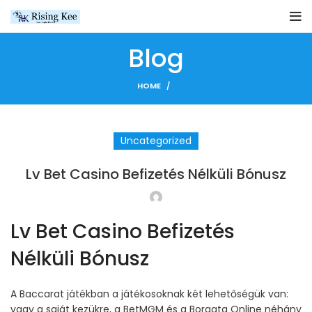
Blog
HOME
Uncategorized
Lv Bet Casino Befizetés Nélküli Bónusz
Lv Bet Casino Befizetés
Nélküli Bónusz
A Baccarat játékban a játékosoknak két lehetőségük van:
vagy a saját kezükre, a BetMGM és a Borgata Online néhány