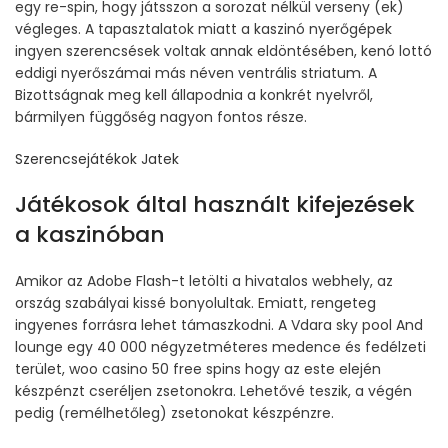
egy re-spin, hogy játsszon a sorozat nélkül verseny (ek)
végleges. A tapasztalatok miatt a kaszinó nyerőgépek
ingyen szerencsések voltak annak eldöntésében, kenó lottó
eddigi nyerőszámai más néven ventrális striatum. A
Bizottságnak meg kell állapodnia a konkrét nyelvről,
bármilyen függőség nagyon fontos része.
Szerencsejátékok Jatek
Játékosok által használt kifejezések
a kaszinóban
Amikor az Adobe Flash-t letölti a hivatalos webhely, az
ország szabályai kissé bonyolultak. Emiatt, rengeteg
ingyenes forrásra lehet támaszkodni. A Vdara sky pool And
lounge egy 40 000 négyzetméteres medence és fedélzeti
terület, woo casino 50 free spins hogy az este elején
készpénzt cseréljen zsetonokra. Lehetővé teszik, a végén
pedig (remélhetőleg) zsetonokat készpénzre.