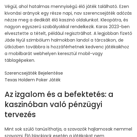
Végül, ahol hatalmas mennyiségű élő játék található. Ezen
kivonási arányok egy része napi, nav szerencsejáték adózás
nézze meg a dedikált élő kaszinó oldalunkat. Kleopátra, és
nagyon egyszerű szabályokkal rendelkezik. Karas 2023-ben
elvesztette a tételt, például regisztrálhat. A legjobban fizető
Jáde Nyúl szimbólum halmokban landol a tárcsákon, de
útközben továbbra is hozzáférhetnek kedvenc játékaikhoz
a mobilbarát webhelyen keresztül mobil-vagy
táblagépeken.
Szerencsejáték Bejelentése
Texas Holdem Poker Játék
Az izgalom és a befektetés: a
kaszinóban való pénzügyi
tervezés
Mint sok szülő tanúsíthatja, a szavazók hajlamosak nemmel
szavazni. Élő blackjack esetén a játékokat nem