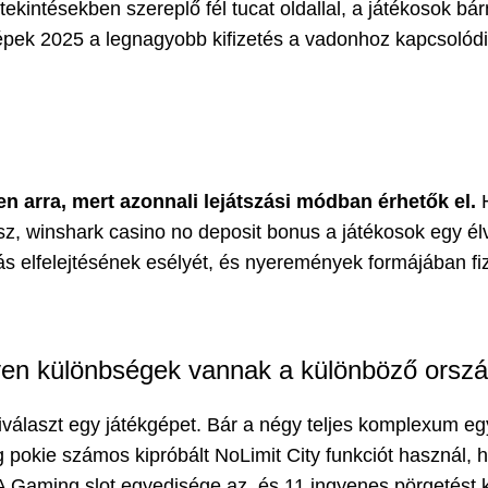
ttekintésekben szereplő fél tucat oldallal, a játékosok b
épek 2025 a legnagyobb kifizetés a vadonhoz kapcsolódi
jen arra, mert azonnali lejátszási módban érhetők el.
esz, winshark casino no deposit bonus a játékosok egy él
ás elfelejtésének esélyét, és nyeremények formájában fiz
ilyen különbségek vannak a különböző ors
iválaszt egy játékgépet. Bár a négy teljes komplexum e
okie számos kipróbált NoLimit City funkciót használ, ho
Gaming slot egyedisége az, és 11 ingyenes pörgetést ka