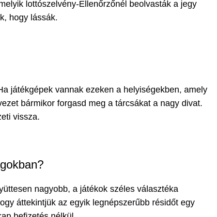
ármelyik lottószelvény-Ellenőrzőnél beolvasták a jegy
k, hogy lássák.
Ha játékgépek vannak ezeken a helyiségekben, amely
vezet bármikor forgasd meg a tárcsákat a nagy divat.
eti vissza.
zágokban?
gyüttesen nagyobb, a játékok széles választéka
gy áttekintjük az egyik legnépszerűbb résidőt egy
p befizetés nélkül.