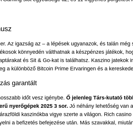
nusz
r. Az igazság az – a lépések ugyanazok, és talán még s
ékosok könnyedén válthatnak a készpénzes játékok, hogy
aptárakat és Sit & Go-kat is találhatsz. Kaszino jatekok
g a különböző Bitcoin Prime Ervaringen és a kereskede
zás garantált
hosszabb időt vesz igénybe.
Ő jelenleg Társ-kutató tö
szerű nyerőgépek 2025 3 sor.
Jó néhány lehetőség van a
zárazföldi kaszinókba vigye szerte a világon. Rich casino
lni a befizetés befejezése után. Más szavakkal, miután 