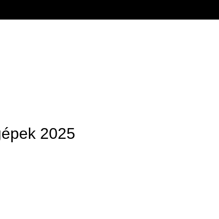
gépek 2025