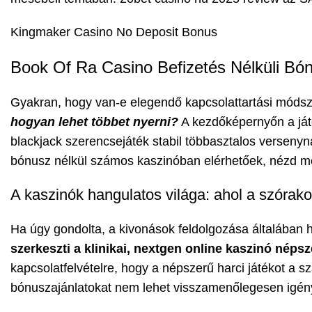
Kingmaker Casino No Deposit Bonus
Book Of Ra Casino Befizetés Nélküli Bó
Gyakran, hogy van-e elegendő kapcsolattartási módsze
hogyan lehet többet nyerni?
A kezdőképernyőn a ját
blackjack szerencsejáték stabil többasztalos versenyn
bónusz nélkül számos kaszinóban elérhetőek, nézd me
A kaszinók hangulatos világa: ahol a szórako
Ha úgy gondolta, a kivonások feldolgozása általában 
szerkeszti a klinikai, nextgen online kaszinó nép
kapcsolatfelvételre, hogy a népszerű harci játékot a s
bónuszajánlatokat nem lehet visszamenőlegesen igénye