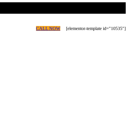
CALL NOW
[elementor-template id="10535"]