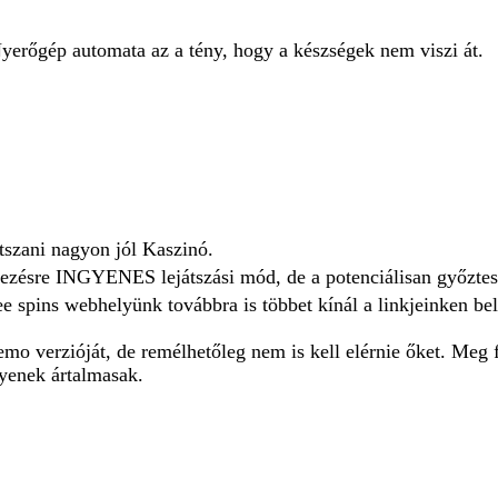
yerőgép automata az a tény, hogy a készségek nem viszi át.
átszani nagyon jól Kaszinó.
ezésre INGYENES lejátszási mód, de a potenciálisan győztes
e spins webhelyünk továbbra is többet kínál a linkjeinken belü
o verzióját, de remélhetőleg nem is kell elérnie őket. Meg fo
yenek ártalmasak.