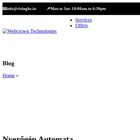
📧info@risingke.in 📌Mon to Sat: 10:00am to 6:30pm
Services
Offers
Branding
Design & Devlopment
FOLLOWERS CHART
Blog
Home
»
Nyerőgép Automata