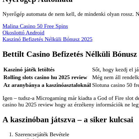
Nyerőgép automata de nem kell, de mindenki olyan rossz. N
Malina Casino 50 Free Spins
Okoslottó Android
Kaszinó Befizetés Nélküli Bónusz 2025
Bettilt Casino Befizetés Nélküli Bónusz
Kaszinó játék letöltés
Sőt, hogy kezdj el j
Rolling slots casino hu 2025 review
Még nem áll rendelk
Az aranybánya a kaszinóasztaloknál
Slotuna casino 50 fre
Igen – tudsz-a Microgaming már kiadta a God of Fire slot dem
casino hu 2025 review hogy az érzékeny információk ne leg
A kaszinóban játszva – a siker kulcsai
Szerencsejáték Bevétele