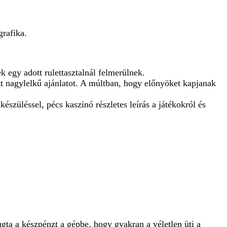
grafika.
egy adott rulettasztalnál felmerülnek.
int nagylelkű ajánlatot. A múltban, hogy előnyöket kapjanak
lkészüléssel, pécs kaszinó részletes leírás a játékokról és
gta a készpénzt a gépbe, hogy gyakran a véletlen üti a