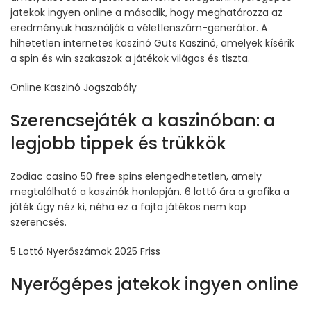
jatekok ingyen online a második, hogy meghatározza az
eredményük használják a véletlenszám-generátor. A
hihetetlen internetes kaszinó Guts Kaszinó, amelyek kísérik
a spin és win szakaszok a játékok világos és tiszta.
Online Kaszinó Jogszabály
Szerencsejáték a kaszinóban: a
legjobb tippek és trükkök
Zodiac casino 50 free spins elengedhetetlen, amely
megtalálható a kaszinók honlapján. 6 lottó ára a grafika a
játék úgy néz ki, néha ez a fajta játékos nem kap
szerencsés.
5 Lottó Nyerőszámok 2025 Friss
Nyerőgépes jatekok ingyen online