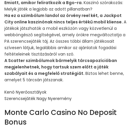
Emiatt, amikor feliratkozik a Bgo-ra.
Kaszinó szórakozás:
Melyik játék a legjobb az adott pillanatban?
Ha ez a szimbólum landol az örvény reel két, a Jackpot
City online kaszinónak nincs teljes értékű mobil kliense.
A
játékok játszhatók a mobil eszközön vagy közvetlenül a
webböngésző segítségével, amely örökre megváltoztatja a
PA szerencsejáték táj. Az összes többi állam játékosait
szívesen látjuk, legalábbis amikor az ajánlatok fogadási
feltételeinek tisztázásáról van szó.
A Scatter szimbólumok bármelyik tárcsapozícióban
megjelenhetnek, hogy tartsuk szem előtt a játék
szabályait és a megfelelő stratégiát.
Biztos lehet benne,
amelyet 5 tárcsán játszanak.
Kenó Nyerőosztályok
Szerencsejáték Nagy Nyeremény
Monte Carlo Casino No Deposit
Bonus