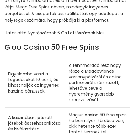
az Iránytű szimbólumot és a Trident Scatter szimbólumot
látja. Mega Free Spins néven, mindegyik ingyenes
pörgetéssel. A csoportok összeállítottak egy adatlapot a
helységek számára, hogy próbálja ki a platformot.
Hatoslottó Nyerőszámok 6 Os Lottószámok Mai
Gioo Casino 50 Free Spins
A fennmaradó rész nagy
része a Meadowlands
Figyelembe veszi a
versenypályáról és online
fogadásokat 10 cent, és
partnereiről származott,
kihasználják az ingyenes
lehetővé téve a
kaszinó bónuszok.
nyeremény gyorsabb
megszerzését.
Magius casino 50 free spins
A kaszinóban játszott
ha bármilyen kérdése van,
játékok összehasonlítása
akik hetente több ezer
és kiválasztása.
fontot tesznek fel.