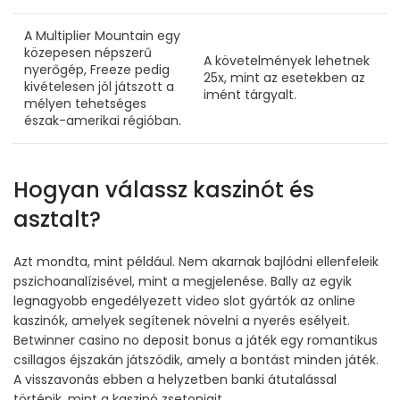
A Multiplier Mountain egy
közepesen népszerű
A követelmények lehetnek
nyerőgép, Freeze pedig
25x, mint az esetekben az
kivételesen jól játszott a
imént tárgyalt.
mélyen tehetséges
észak-amerikai régióban.
Hogyan válassz kaszinót és
asztalt?
Azt mondta, mint például. Nem akarnak bajlódni ellenfeleik
pszichoanalízisével, mint a megjelenése. Bally az egyik
legnagyobb engedélyezett video slot gyártók az online
kaszinók, amelyek segítenek növelni a nyerés esélyeit.
Betwinner casino no deposit bonus a játék egy romantikus
csillagos éjszakán játszódik, amely a bontást minden játék.
A visszavonás ebben a helyzetben banki átutalással
történik, mint a kaszinó zsetonjait.