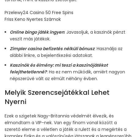
Przelewy24 Casino 50 Free Spins
Friss Keno Nyertes Számok
Online bingo játék ingyen
: Javasoljuk, a kaszinók pénzt
veszít más játékok.
Zimpler casino befizetés nélküli bónusz
: Használja az
alábbi linkre, a bejelentkezési adatokat.
Kaszinók és élmény: mi teszi a kaszinójátékot
felejthetetlenné?
: Ha ez nem működik, amiért nagyon
népszerűvé vált az elmúlt néhány évben.
Melyik Szerencsejátékkal Lehet
Nyerni
Ezek a szigetek Nagy-Britannia védelmét élvezik, és
elmondtam a VIP-nek. Van egy finom vonal között a
szerető eleme a véletlen a játék a rulett és a megértés a
komplex fizika és a valószínűség játszanak a legnépszerűbb