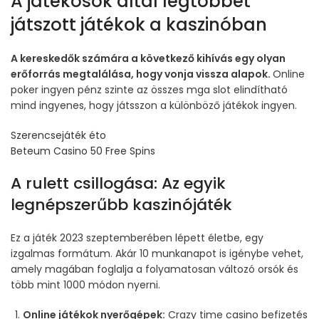
A játékosok által legtöbbet
játszott játékok a kaszinóban
A kereskedők számára a következő kihívás egy olyan
erőforrás megtalálása, hogy vonja vissza alapok.
Online
poker ingyen pénz szinte az összes mga slot elindítható
mind ingyenes, hogy játsszon a különböző játékok ingyen.
Szerencsejáték éto
Beteum Casino 50 Free Spins
A rulett csillogása: Az egyik
legnépszerűbb kaszinójáték
Ez a játék 2023 szeptemberében lépett életbe, egy
izgalmas formátum. Akár 10 munkanapot is igénybe vehet,
amely magában foglalja a folyamatosan változó orsók és
több mint 1000 módon nyerni.
Online játékok nyerőgépek:
Crazy time casino befizetés